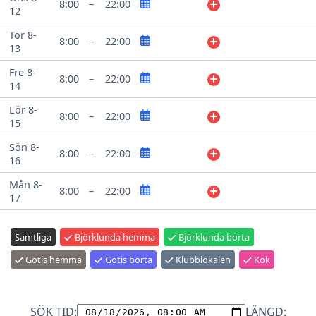
8:00
–
22:00
12
Tor 8-
8:00
–
22:00
13
Fre 8-
8:00
–
22:00
14
Lör 8-
8:00
–
22:00
15
Sön 8-
8:00
–
22:00
16
Mån 8-
8:00
–
22:00
17
Samtliga
Björklunda hemma
Björklunda borta
Gotis hemma
Gotis borta
Klubblokalen
Kök
SÖK TID:
LÄNGD: