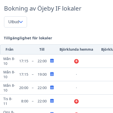
Bokning av Öjeby IF lokaler
Utbud
Tillgänglighet för lokaler
Från
Till
Björklunda hemma
Björkl
Mån 8-
17:15
–
22:00
10
Mån 8-
17:15
–
19:00
·
10
Mån 8-
20:00
–
22:00
·
10
Tis 8-
8:00
–
22:00
11
Ons 8-